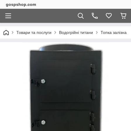
gospshop.com
Товари та послуги
Водогрійні титани
Топка залізна