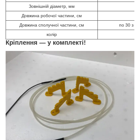
Зовнішній діаметр, мм
3
Довжина робочої частини, см
2
Довжина сполучної частини, см
по 30 з к
колір
бі
Кріплення — у комплекті!