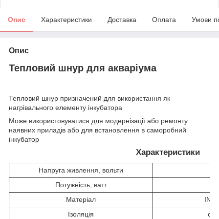
Опис
Характеристики
Доставка
Оплата
Умови п
Опис
Тепловий шнур для акваріума
Тепловий шнур призначений для використання як
нагрівального елементу інкубатора
Може використовуватися для модернізації або ремонту
наявних приладів або для встановлення в саморобний
інкубатор
Характеристики
Напруга живлення, вольти
2
Потужність, ватт
Матеріал
INC
Ізоляція
сил