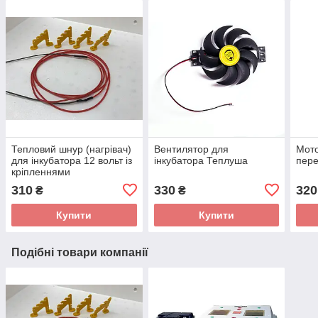
Тепловий шнур (нагрівач)
Вентилятор для
Мото
для інкубатора 12 вольт із
інкубатора Теплуша
пере
кріпленнями
310
330
320
₴
₴
Купити
Купити
Подібні товари компанії