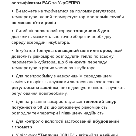
сертифікатам EAC та УкрСЕПРО
Ви можете не турбуватися за поломку регулятора
температури, даний терморегулятор має термін служби
не менше п'яти років
.
Литий пінопластовий корпус
товщиною 3 див.
дозволить максимально точно зберегти необхідну
середу всередині інкубатора.
Інкубатор Теплуша
оснащений вентилятором,
який
дозволить рівномірно розподілити тепло по всьому
периметру інкубатора, що б уникнути перепаду
температури в різних частинах інкубатора.
Для повітрообміну з навколишнім середовищем
замість отворів з заглушками застосована застосована
регульована заслінка
, що підвищує точність і зручність
регулювання повітреобміну.
Для нагрівання використовується
тепловий шнур
потужністю 50 Вт,
що забезпечує рівномірність
розподілу температури і підвищену надійність
Для контролю вологості застосований
вбудований
гігрометр
У підсумку
"Теплуша 100 ІБ"
- якісний та надійний