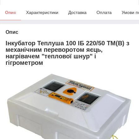
Опис
Характеристики
Доставка
Оплата
Умови п
Опис
Інкубатор Теплуша 100 ІБ 220/50 ТМ(В) з
механічним переворотом яєць,
нагрівачем "теплової шнур" і
гігрометром