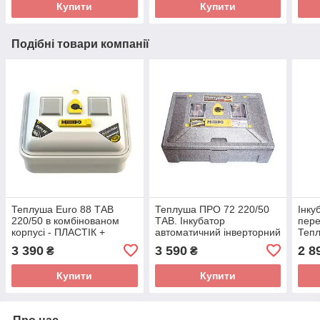
Купити
Купити
Подібні товари компанії
Теплуша Euro 88 ТАВ
Теплуша ПРО 72 220/50
Інку
220/50 в комбінованом
ТАВ. Інкубатор
пере
корпусі - ПЛАСТІК +
автоматичний інверторний
Тепл
ПІНОПЛАСТ
з вбудованим гігрометром
ТМ(
3 390
3 590
2 8
₴
₴
Купити
Купити