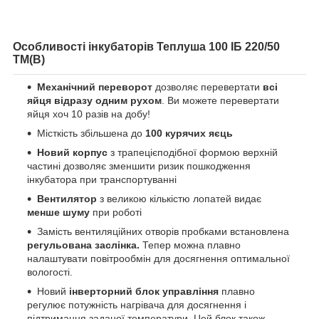
Особливості інкубаторів Теплуша 100 ІБ 220/50
ТМ(В)
Механічний переворот
дозволяє перевертати
всі
яйця відразу одним рухом
. Ви можете перевертати
яйця хоч 10 разів на добу!
Місткість збільшена до
100 курячих яєць
Новий корпус
з трапецієподібної формою верхній
частині дозволяє зменшити ризик пошкодження
інкубатора при транспортуванні
Вентилятор
з великою кількістю лопатей видає
менше шуму
при роботі
Замість вентиляційних отворів пробками встановлена
регульована заслінка.
Тепер можна плавно
налаштувати повітрообмін для досягнення оптимальної
вологості.
Новий
інверторний блок управління
плавно
регулює потужність нагрівача для досягнення і
підтримання заданої температури. Цей блок також