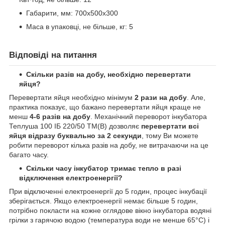
Габарити, мм: 700х500х300
Маса в упаковці, не більше, кг: 5
Відповіді на питання
Скільки разів на добу, необхідно перевертати
яйця?
Перевертати яйця необхідно мінімум
2 рази на добу
. Але,
практика показує, що бажано перевертати яйця краще не
менш
4-6 разів на добу
. Механічний переворот інкубатора
Теплуша 100 ІБ 220/50 ТМ(В) дозволяє
перевертати всі
яйця відразу буквально за 2 секунди
, тому Ви можете
робити переворот кілька разів на добу, не витрачаючи на це
багато часу.
Скільки часу інкубатор тримає тепло в разі
відключення електроенергії?
При відключенні електроенергії до 5 годин, процес інкубації
зберігається. Якщо електроенергії немає більше 5 годин,
потрібно покласти на кожне оглядове вікно інкубатора водяні
грілки з гарячою водою (температура води не менше 65°C) і