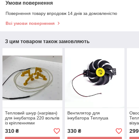
Умови повернення
Повернення товару впродовж 14 днів за домовленістю
Всі умови повернення
З цим товаром також замовляють
Тепловий шнур (нагрівач)
Вентилятор для
Овос
для інкубатора 220 вольтів
інкубатора Теплуша
Теп
із кріпленнями
візу
310
330
299
₴
₴