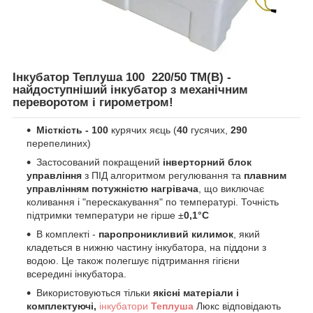
Інкубатор Теплуша 100 220/50 ТМ(В) -
найдоступніший інкубатор з механічним
переворотом і гирометром!
Місткість - 100
курячих яєць (
40
гусячих,
290
перепелиних)
Застосований покращений
інверторний блок
управління
з ПІД алгоритмом регулювання та
плавним
управлінням потужністю нагрівача
, що виключає
коливання і "перескакування" по температурі. Точність
підтримки температури не гірше ±
0,1°C
В комплекті -
паропроникливий килимок
, який
кладеться в нижню частину інкубатора, на піддони з
водою. Це також полегшує підтримання гігієни
всередині інкубатора.
Використовуються тільки
якісні матеріали і
комплектуючі,
інкубатори
Теплуша
Люкс відповідають