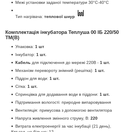
Межі установки заданої температури 30°C-40°C
Тип нагрівача:
теплової шнур
Комплектація інкубатора Теплуша 00 ІБ 220/50
ТМ(В)
Упаковка:
1 шт
Інкубатор:
1 шт.
Кабель
для підключення до мережі 220В -
1 шт.
Механізм перевороту знімний (решітка):
1 шт.
Піддон для води:
1 шт.
Сітка:
1 шт.
Спринцівка для додавання води в піддони:
1 шт.
Підтримання вологості: природне випаровування
Вентиляція: примусова з допомогою вентилятора
Напруга живлення змінного струму, В:
220
Витрата електроенергії за час інкубації (21 день),
Квт·год, не більше: 12